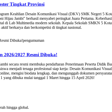
ter Tingkat Provinsi
rogram Keahlian Desain Komunikasi Visual (DKV) SMK Negeri 5 Kota J
ni Hijau Jambi" berhasil menyabet peringkat Juara Pertama. Keberhasi
igital di Lab Multimedia modern sekolah. Kepala Sekolah SMKN 5 Kota
 aktif berkarya dan berkompetisi di tingkat nasional.
pengumuman
n 2026/2027 Resmi Dibuka!
Jambi secara resmi membuka pendaftaran Penerimaan Peserta Didik B
 siswa menjadi tenaga profesional siap kerja: Desain Komunikasi Visu
nline, mengisi biodata lengkap, dan mengunggah dokumen persyaratan 
 yang dibuka mulai tanggal 1 Maret hingga 15 April 2026!
rah hingga global.