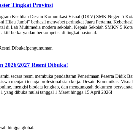
ter Tingkat Provinsi
rogram Keahlian Desain Komunikasi Visual (DKV) SMK Negeri 5 Kota J
ni Hijau Jambi" berhasil menyabet peringkat Juara Pertama. Keberhasi
igital di Lab Multimedia modern sekolah. Kepala Sekolah SMKN 5 Kota
 aktif berkarya dan berkompetisi di tingkat nasional.
pengumuman
n 2026/2027 Resmi Dibuka!
Jambi secara resmi membuka pendaftaran Penerimaan Peserta Didik B
 siswa menjadi tenaga profesional siap kerja: Desain Komunikasi Visu
nline, mengisi biodata lengkap, dan mengunggah dokumen persyaratan 
 yang dibuka mulai tanggal 1 Maret hingga 15 April 2026!
rah hingga global.