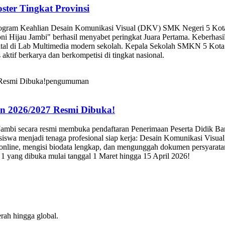
ter Tingkat Provinsi
rogram Keahlian Desain Komunikasi Visual (DKV) SMK Negeri 5 Kota J
ni Hijau Jambi" berhasil menyabet peringkat Juara Pertama. Keberhasi
igital di Lab Multimedia modern sekolah. Kepala Sekolah SMKN 5 Kota
 aktif berkarya dan berkompetisi di tingkat nasional.
pengumuman
n 2026/2027 Resmi Dibuka!
Jambi secara resmi membuka pendaftaran Penerimaan Peserta Didik B
 siswa menjadi tenaga profesional siap kerja: Desain Komunikasi Visu
nline, mengisi biodata lengkap, dan mengunggah dokumen persyaratan 
 yang dibuka mulai tanggal 1 Maret hingga 15 April 2026!
rah hingga global.