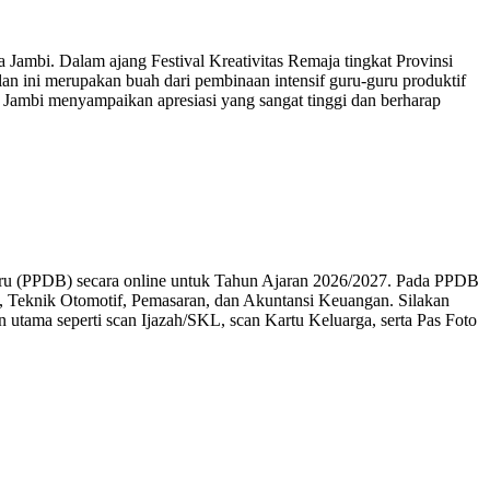
is pasar, serta kewirausahaan.
rate), perpajakan, serta analisis pos anggaran keuangan