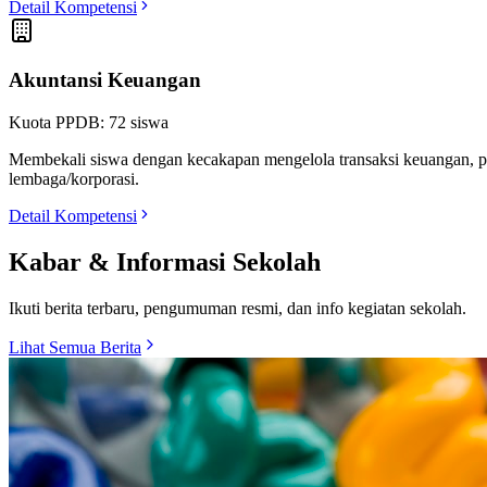
Kepala Sekolah
Sambutan Kepala SMKN 5
"Assalamu'alaikum Wr. Wb. Selamat datang di portal digital SMKN 5. M
unggul siswa kami, serta proses penerimaan peserta didik baru (PP
panggung nasional maupun global."
Drs. H. Ahmad Sunarya, M.Pd.
NIP. 19700124 199503 1 002