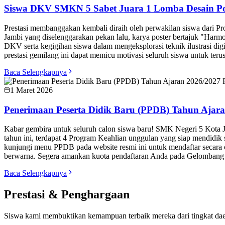
Pemasaran
Kuota PPDB:
72
siswa
Fokus pada pengembangan strategi penjualan, teknik pemasaran digital
Detail Kompetensi
Akuntansi Keuangan
Kuota PPDB:
72
siswa
Membekali siswa dengan kecakapan mengelola transaksi keuangan, p
lembaga/korporasi.
Detail Kompetensi
Kabar & Informasi Sekolah
Ikuti berita terbaru, pengumuman resmi, dan info kegiatan sekolah.