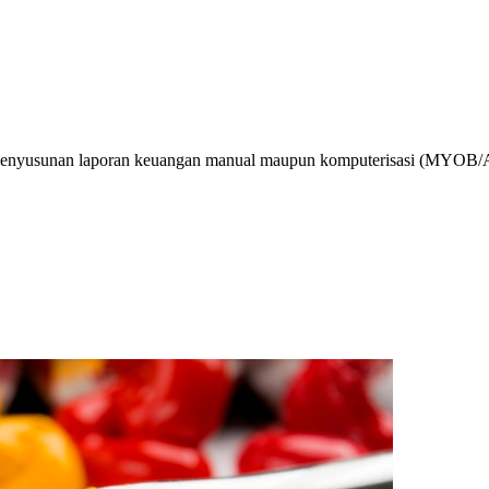
elalui platform ini, kami berupaya menyajikan informasi transparan te
DB) yang akuntabel. Kami bertekad mendidik tunas muda bangsa menjadi