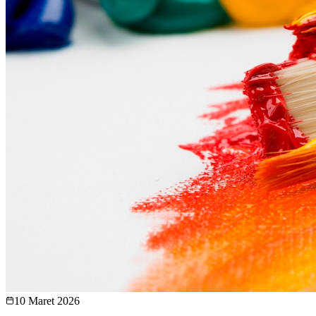
Program Keahlian Unggulan
Kami menyelenggarakan program keahlian yang relevan dengan tuntu
Desain Komunikasi Visual
Kuota PPDB:
72
siswa
Program keahlian DKV membekali siswa dengan kompetensi kreatif dalam 
Detail Kompetensi
Teknik Otomotif
Kuota PPDB:
108
siswa
Membekali siswa dengan keahlian perawatan dan perbaikan mesin kendar
Detail Kompetensi