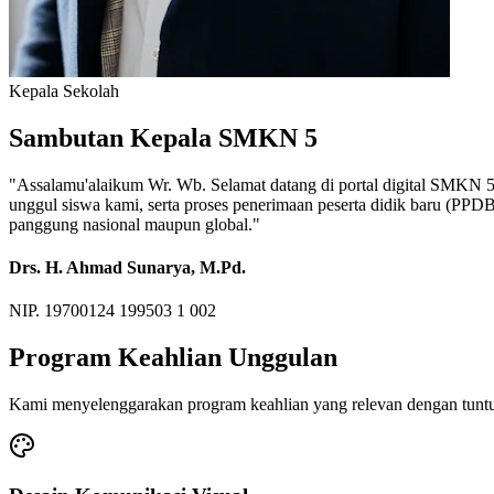
Fasilitas Bengkel Modern
Praktik Berstandar Industri & Sertifikasi Profesi
Gelombang Aktif
Gelombang 1 — Jalur Prestasi & Afiliasi