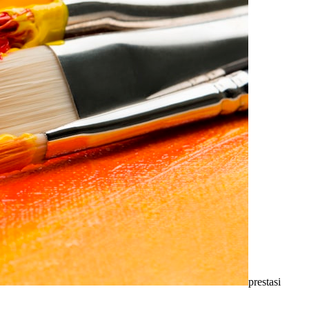
tan perkembangan dunia teknologi industri modern.
pembuatan konten visual, desain grafis periklanan, fotografi profesiona
aan bermotor, sistem transmisi, sasis, kelistrikan otomotif modern, se