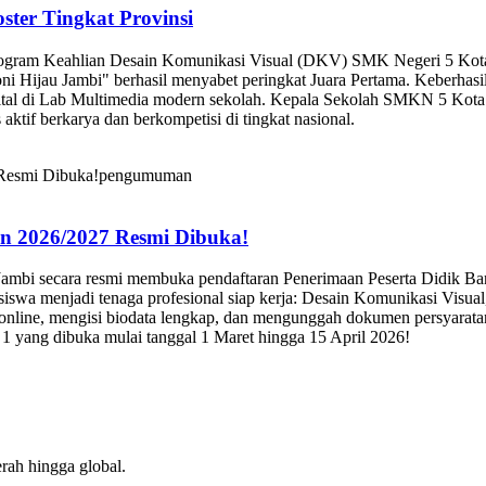
 (digital marketing), komunikasi bisnis, manajemen ritel modern, analis
enyusunan laporan keuangan manual maupun komputerisasi (MYOB/Accu