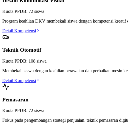
Pendaftaran dibuka dari
2026-03-01
s.d
2026-04-15
Daftar Sekarang
Cek Status