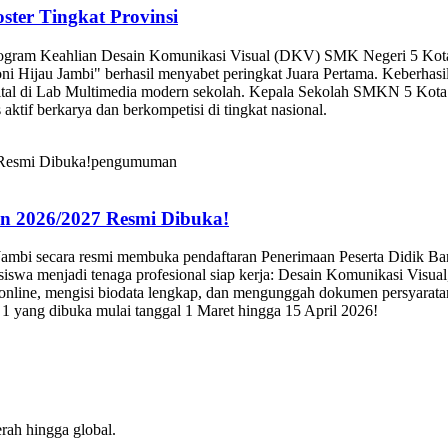
ter Tingkat Provinsi
rogram Keahlian Desain Komunikasi Visual (DKV) SMK Negeri 5 Kota J
ni Hijau Jambi" berhasil menyabet peringkat Juara Pertama. Keberhasi
igital di Lab Multimedia modern sekolah. Kepala Sekolah SMKN 5 Kota
 aktif berkarya dan berkompetisi di tingkat nasional.
pengumuman
n 2026/2027 Resmi Dibuka!
Jambi secara resmi membuka pendaftaran Penerimaan Peserta Didik B
 siswa menjadi tenaga profesional siap kerja: Desain Komunikasi Visu
nline, mengisi biodata lengkap, dan mengunggah dokumen persyaratan 
 yang dibuka mulai tanggal 1 Maret hingga 15 April 2026!
rah hingga global.